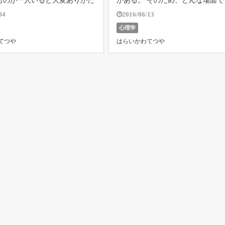
ものが一人いると大変ありがた
がある。 そのため、どんな場面で
ぜなら、その人をからかうこと
遜しておくことが大事である。 特
04
2016/06/13
気が和むからである。 もとも
人から褒められたときなどは、遜
心理学
われてもそんなに落ち込むこと
遜したほうが賢明だ。 どんなに褒
てつや
はらいかわてつや
気の良い人がいる。 上司から
れたとしても「私なんてまだまだ
と答 […]