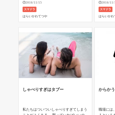
と違い、摂取する前の出来事の想起力も
ーピング 
2016/11/15
2016/11/
高まる。 セロトニンを抑制し、持続時
マドラ」
スマドラ
スマドラ
間が長いのも特徴と言われているのだ
アスプリ
はらいかわてつや
はらいかわ
が、、 まだ注文したばっかりで届いて
あるのは
[…]
[…]
しゃべりすぎはタブー
からか
私たちはついついしゃべりすぎてしまう
職場には