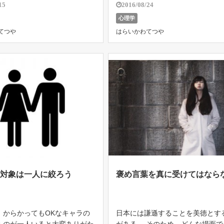
“スマートドラッグ” 通称『ス
を「性善説」という。 一方で、「
15
2016/08/24
です。 最強の食事のデイヴ・
説」といい、人間とはもともと悪
心理学
ーも、 ぶっちゃけ今の成功が
うな性質を持っているという考え
てつや
はらいかわてつや
 スマドラのおかげだと言って
る。
う対象は一人に絞ろう
褒め言葉を真に受けてはなら
、からかってもOKなキャラの
日本には謙遜することを美徳とす