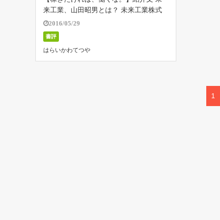
来工業、山田昭男とは？ 未来工業株式
会社という会社をご存知でしょうか？
2016/05/29
この会社は、日本で一番休みの多い会社
書評
として、メディアなどで話題となった企
はらいかわてつや
業です。 もちろん、ただ単純に休みが
多い […]
1