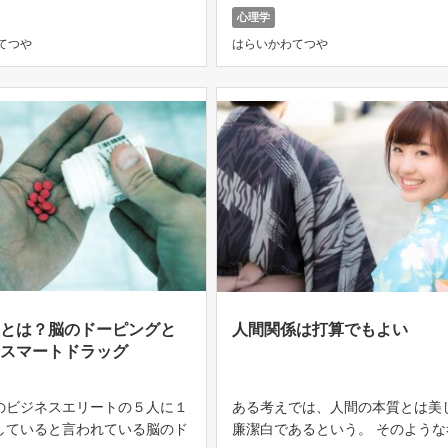
機種】 ・オリンパス LS11 ht
対して思い込みのようなイメージ
心理学
n.asia/5ruwEVO 最新のLS14も
ている。 そのイメージどおりに自
てつや
はらいかわてつや
ピールをすれば、抵抗なく相手に
れて […]
ラとは？脳のドーピングと
人間関係は打算でもよい
るスマートドラッグ
のビジネスエリートの５人に１
ある考えでは、人間の本質とは美
していると言われている脳のド
廉潔白であるという。 そのような