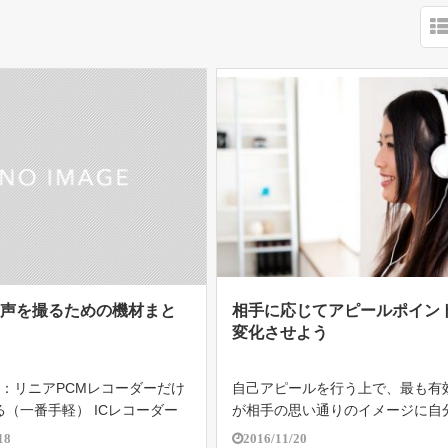
音声を撮るための機材まと
相手に応じてアピールポイン
変化させよう
1：リニアPCMレコーダーだけ
自己アピールを行う上で、最も有
（一番手軽） ICレコーダー
が相手の思い通りのイメージに自
ルを圧縮してしまうのでNG
わせることである。 相手もみなさ
18
2016/11/20