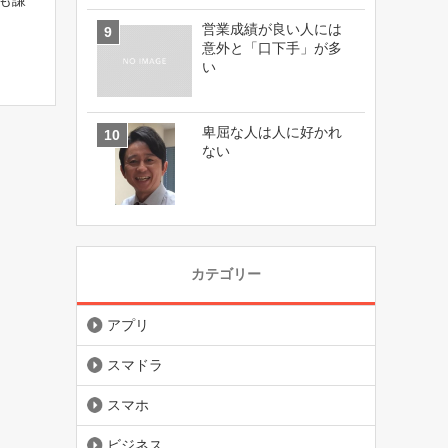
も謙
に、
営業成績が良い人には
って謙
意外と「口下手」が多
めら
い
です」
卑屈な人は人に好かれ
ない
カテゴリー
アプリ
スマドラ
スマホ
ビジネス