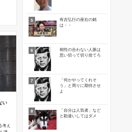
性悪
魔のよ
があ
有吉弘行の座右の銘
は・・
相性の合わない人脈は
思い切って切り捨てろ
「何かやってくれそ
う」と周りに期待させ
よ
ない
「自分は人気者」など
と勘違いしてはダメ
る考え