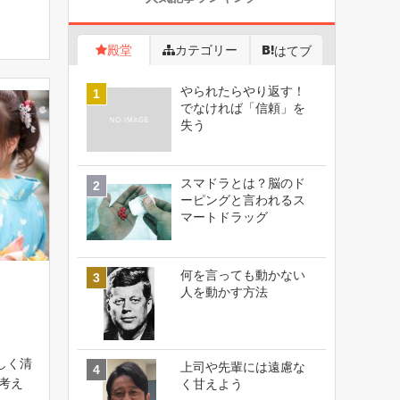
を持っ
己ア
受け入
殿堂
カテゴリー
はてブ
やられたらやり返す！
でなければ「信頼」を
失う
スマドラとは？脳のド
ーピングと言われるス
マートドラッグ
何を言っても動かない
人を動かす方法
しく清
上司や先輩には遠慮な
考え
く甘えよう