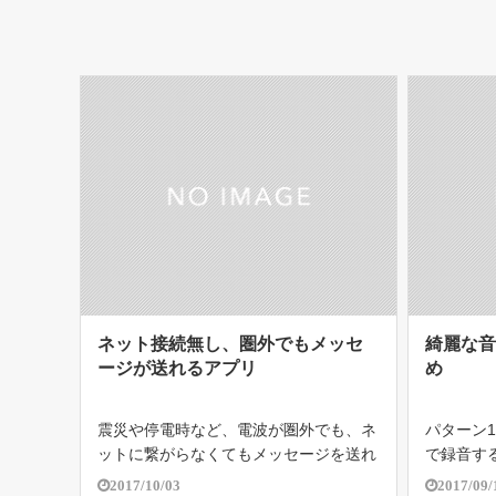
ネット接続無し、圏外でもメッセ
綺麗な
ージが送れるアプリ
め
震災や停電時など、電波が圏外でも、ネ
パターン
ットに繋がらなくてもメッセージを送れ
で録音する
るアプリがあれば安心ではないだろう
はファイ
2017/10/03
2017/09/