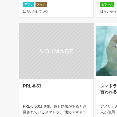
か？ 今回は、ネット接続しなくても、
【オススメ
アプリ
スマホ
ビジネス
電波が無くてもスマホ同士でメッセージ
tp://amz
はらいかわてつや
はらいかわ
をやり取りできる便利なアプリの紹介で
[…]
す。 […]
PRL-8-53
スマド
言われ
PRL-8-53は現在、最も効果があると注
アメリカ
目されているスマドラ。 他のスマドラ
人が使用