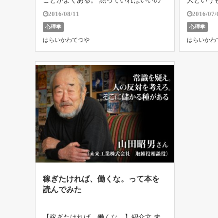
ことがよくある。 黙っていればいいの
人という
に、しゃべりすぎて人から疎まれるとい
い。 な
2016/08/11
2016/07/
うことだ。 一言で言ってしまえば「自
で場の空
心理学
心理学
滅」である。 人から嫌われないために
とからか
はらいかわてつや
はらいかわ
は、しゃべりすぎないことが一番であ
がない、
る。 […]
怒ら […]
稼ぎたければ、働くな。って本を
読んでみた
【稼ぎたければ、働くな。】紹介文 未