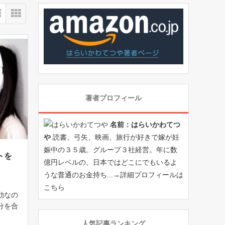
著者プロフィール
名前：はらいかわてつ
や
読書、弓矢、映画、旅行が好きで嫁が妊
娠中の３５歳。グループ３社経営。年に数
トを
億円レベルの、日本ではどこにでもいるよ
うな普通のお金持ち...→
詳細プロフィールは
こちら
効なの
分を合
んに
人気記事ランキング